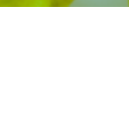
About TOYO PLASTICS
東洋プラ
スチックスについて
東洋プラスチックスは、合成樹脂原料、産業機械、プラスチック製
品、環境配慮型素材までを扱う総合企業です。
国内外の仕入れ網と長年のノウハウを生かし、素材選定から設備導
入、製品提案に至るまで、
“ひとつの窓口で完結するワンストップ体
制” を強みに、お客様の課題に最適なソリューションを提供していま
す。
70年以上にわたり蓄積してきた信頼と経験を基盤に、変化の激しい
プラスチック業界で、
確かな情報と提案力を持って企業のものづくり
を支えています。
1954年の創業以来、私たちは“プラスチックの総合