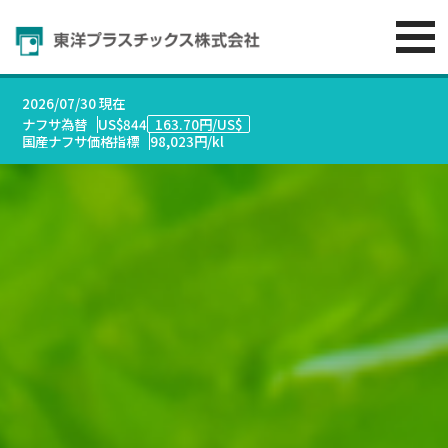
2026/07/30 現在
ナフサ為替
US$844
163.70円/US$
国産ナフサ価格指標
98,023円/kl